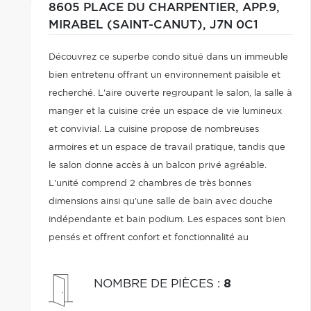
8605 PLACE DU CHARPENTIER, APP.9,
MIRABEL (SAINT-CANUT),
J7N 0C1
Découvrez ce superbe condo situé dans un immeuble
bien entretenu offrant un environnement paisible et
recherché. L'aire ouverte regroupant le salon, la salle à
manger et la cuisine crée un espace de vie lumineux
et convivial. La cuisine propose de nombreuses
armoires et un espace de travail pratique, tandis que
le salon donne accès à un balcon privé agréable.
L'unité comprend 2 chambres de très bonnes
dimensions ainsi qu'une salle de bain avec douche
indépendante et bain podium. Les espaces sont bien
pensés et offrent confort et fonctionnalité au
quotidien. Une propriété clé en main à proximité des
services et des principaux axes routiers.
NOMBRE DE PIÈCES
:
8