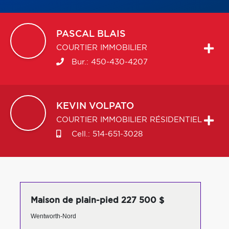
PASCAL
BLAIS
COURTIER IMMOBILIER
Bur.:
450-430-4207
KEVIN
VOLPATO
COURTIER IMMOBILIER RÉSIDENTIEL
Cell.:
514-651-3028
Maison de plain-pied 227 500 $
Wentworth-Nord