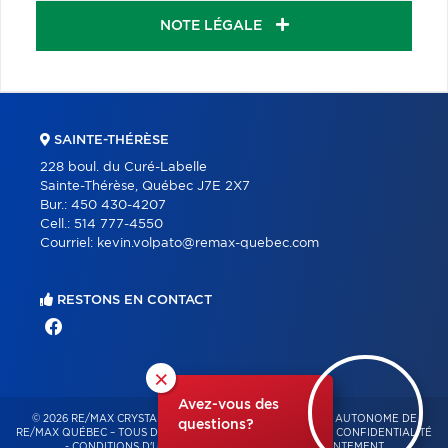
NOTE LÉGALE
SAINTE-THÉRÈSE
228 boul. du Curé-Labelle
Sainte-Thérèse, Québec J7E 2X7
Bur.:
450 430-4207
Cell.:
514 777-4550
Courriel:
kevin.volpato@remax-quebec.com
RESTONS EN CONTACT
×
Avez-vous des
© 2026 RE/MAX CRYSTAL – FRANCHISÉ INDÉPENDANT ET AUTONOME DE
questions?
RE/MAX QUÉBEC – TOUS DROITS RÉSERVÉS -
POLITIQUE DE CONFIDENTIALITÉ
-
CONDITIONS D'UTILISATION
-
GESTION DU CONSENTEMENT